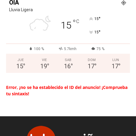
OIA
Lluvia Ligera
°
15
°
C
15
°
15
100 %
5.7kmh
75 %
JUE
VIE
SAB
DOM
LUN
15
°
19
°
16
°
17
°
17
°
Error, ¡no se ha establecido el ID del anuncio! ¡Comprueba
tu sintaxis!