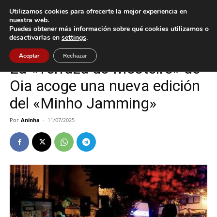
Utilizamos cookies para ofrecerte la mejor experiencia en
nuestra web.
Puedes obtener más información sobre qué cookies utilizamos o
Inicio
Cultura / Ocio
desactivarlas en
settings
.
Cultura / Ocio
Oia
Aceptar
Rechazar
La «Terraza do Mosteiro» de
Oia acoge una nueva edición
del «Minho Jamming»
Por
Aninha
-
11/07/2025