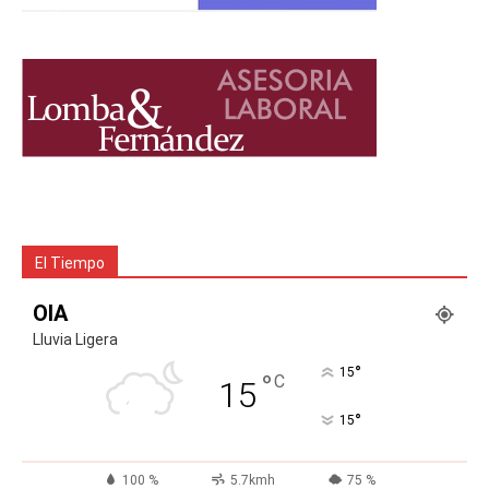
El Tiempo
OIA
Lluvia Ligera
°
15
°
C
15
°
15
100 %
5.7kmh
75 %