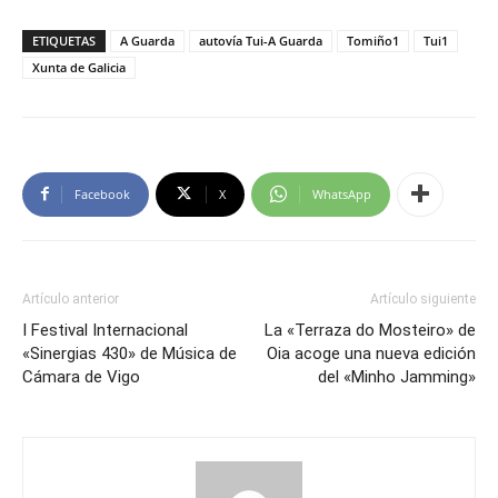
ETIQUETAS
A Guarda
autovía Tui-A Guarda
Tomiño1
Tui1
Xunta de Galicia
Facebook
X
WhatsApp
Artículo anterior
Artículo siguiente
I Festival Internacional
La «Terraza do Mosteiro» de
«Sinergias 430» de Música de
Oia acoge una nueva edición
Cámara de Vigo
del «Minho Jamming»