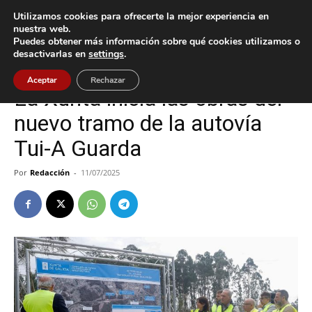
Utilizamos cookies para ofrecerte la mejor experiencia en
nuestra web.
Puedes obtener más información sobre qué cookies utilizamos o
Inicio
A Guarda
desactivarlas en
settings
.
A Guarda
Política
Tomiño
Tui
Aceptar
Rechazar
La Xunta inicia las obras del
nuevo tramo de la autovía
Tui-A Guarda
Por
Redacción
-
11/07/2025