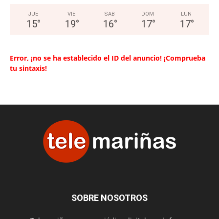
JUE
VIE
SAB
DOM
LUN
15
°
19
°
16
°
17
°
17
°
Error, ¡no se ha establecido el ID del anuncio! ¡Comprueba
tu sintaxis!
SOBRE NOSOTROS