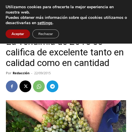
Utilizamos cookies para ofrecerte la mejor experiencia en
nuestra web.
Puedes obtener más información sobre qué cookies utilizamos o
Inicio
O Rosal
desactivarlas en
settings
.
O Rosal
Tomiño
Aceptar
Rechazar
La vendimia de 2015 se
califica de excelente tanto en
calidad como en cantidad
Por
Redacción
-
22/09/2015