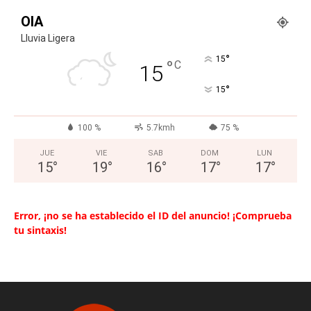
OIA
Lluvia Ligera
°
15
°
C
15
°
15
100 %
5.7kmh
75 %
JUE
VIE
SAB
DOM
LUN
15
°
19
°
16
°
17
°
17
°
Error, ¡no se ha establecido el ID del anuncio! ¡Comprueba
tu sintaxis!