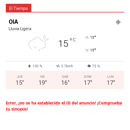
El Tiempo
OIA
Lluvia Ligera
°
15
°
C
15
°
15
100 %
5.7kmh
75 %
JUE
VIE
SAB
DOM
LUN
15
°
19
°
16
°
17
°
17
°
Error, ¡no se ha establecido el ID del anuncio! ¡Comprueba
tu sintaxis!