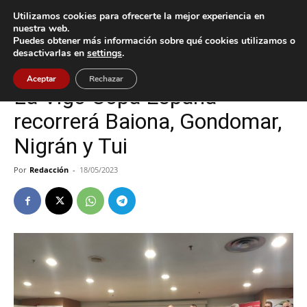
Utilizamos cookies para ofrecerte la mejor experiencia en
nuestra web.
Puedes obtener más información sobre qué cookies utilizamos o
Inicio
Baiona
desactivarlas en
settings
.
Baiona
Deportes
Gondomar
Nigrán
Tui
Aceptar
Rechazar
La Vigo Copa España
recorrerá Baiona, Gondomar,
Nigrán y Tui
Por
Redacción
-
18/05/2023