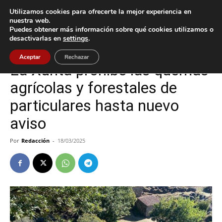
Utilizamos cookies para ofrecerte la mejor experiencia en
nuestra web.
Puedes obtener más información sobre qué cookies utilizamos o
Inicio
Gondomar
desactivarlas en
settings
.
Gondomar
Aceptar
Rechazar
La Xunta prohíbe las quemas
agrícolas y forestales de
particulares hasta nuevo
aviso
Por
Redacción
-
18/03/2025