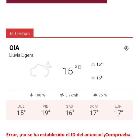
El Tiempo
OIA
Lluvia Ligera
°
15
°
C
15
°
15
100 %
5.7kmh
75 %
JUE
VIE
SAB
DOM
LUN
15
°
19
°
16
°
17
°
17
°
Error, ¡no se ha establecido el ID del anuncio! ¡Comprueba