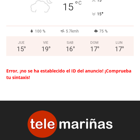
°
15
°
C
15
°
15
100 %
5.7kmh
75 %
JUE
VIE
SAB
DOM
LUN
15
°
19
°
16
°
17
°
17
°
Error, ¡no se ha establecido el ID del anuncio! ¡Comprueba
tu sintaxis!