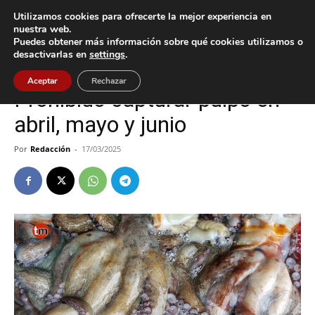
Utilizamos cookies para ofrecerte la mejor experiencia en
nuestra web.
Puedes obtener más información sobre qué cookies utilizamos o
Inicio
Oia
desactivarlas en
settings
.
Oia
Aceptar
Rechazar
Prohibido capturar pulpo en
abril, mayo y junio
Por
Redacción
-
17/03/2025