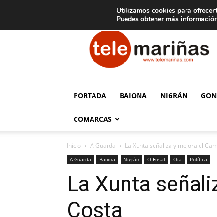
C
15
Aviso legal
Tarifas de publicidad
Oia
Utilizamos cookies para ofrecert
Puedes obtener más información
Telemariñas
PORTADA
BAIONA
NIGRÁN
GON
COMARCAS
Inicio
A Guarda
La Xunta señaliza y mejora el Cam
A Guarda
Baiona
Nigrán
O Rosal
Oia
Política
La Xunta señali
Costa