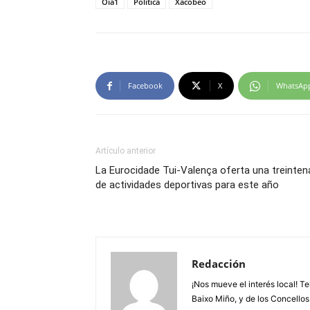
Oia1
Politica
Xacobeo
Facebook
X
WhatsAp
Artículo anterior
La Eurocidade Tui-Valença oferta una treinten
de actividades deportivas para este año
Redacción
¡Nos mueve el interés local! T
Baixo Miño, y de los Concellos