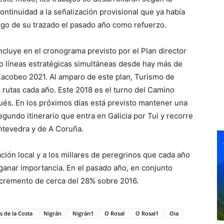
ontinuidad a la señalización provisional que ya había
argo de su trazado el pasado año como refuerzo.
ncluye en el cronograma previsto por el Plan director
o líneas estratégicas simultáneas desde hay más de
 Xacobeo 2021. Al amparo de este plan, Turismo de
s rutas cada año. Este 2018 es el turno del Camino
és. En los próximos días está previsto mantener una
gundo itinerario que entra en Galicia por Tui y recorre
ontevedra y de A Coruña.
ación local y a los millares de peregrinos que cada año
 ganar importancia. En el pasado año, en conjunto
ncremento de cerca del 28% sobre 2016.
 de la Costa
Nigrán
Nigrán1
O Rosal
O Rosal1
Oia