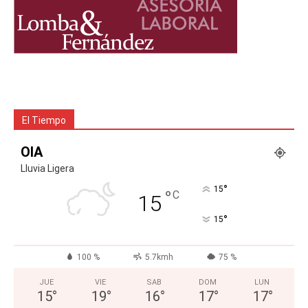
El Tiempo
OIA
Lluvia Ligera
°
15
°
C
15
°
15
100 %
5.7kmh
75 %
JUE
VIE
SAB
DOM
LUN
15
°
19
°
16
°
17
°
17
°