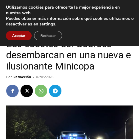
Utilizamos cookies para ofrecerte la mejor experiencia en
nuestra web.
Puedes obtener más información sobre qué cookies utilizamos o
Inicio
A Guarda
desactivarlas en
settings
.
A Guarda
Deportes
Aceptar
Rechazar
Las cadetes del Guardés
desembarcan en una nueva e
ilusionante Minicopa
Por
Redacción
-
07/05/2026