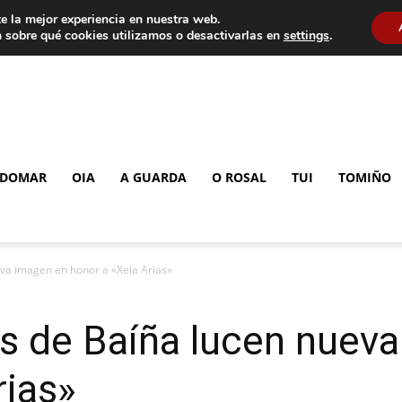
e la mejor experiencia en nuestra web.
 sobre qué cookies utilizamos o desactivarlas en
settings
.
DOMAR
OIA
A GUARDA
O ROSAL
TUI
TOMIÑO
va imagen en honor a «Xela Arias»
s de Baíña lucen nuev
rias»