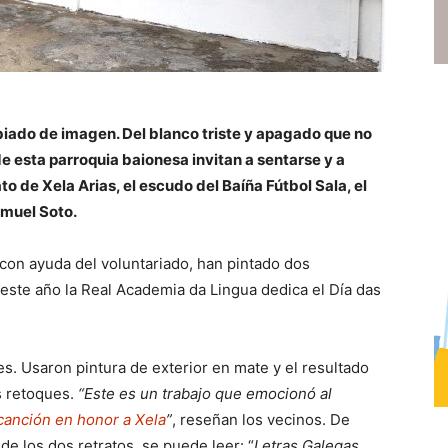
iado de imagen. Del blanco triste y apagado que no
e esta parroquia baionesa invitan a sentarse y a
ato de Xela Arias, el escudo del Baíña Fútbol Sala, el
muel Soto.
con ayuda del voluntariado, han pintado dos
este año la Real Academia da Lingua dedica el Día das
es. Usaron pintura de exterior en mate y el resultado
s retoques.
“Este es un trabajo que emocionó al
canción en honor a Xela
”
, reseñan los vecinos. De
de los dos retratos, se puede leer: “
Letras Galegas