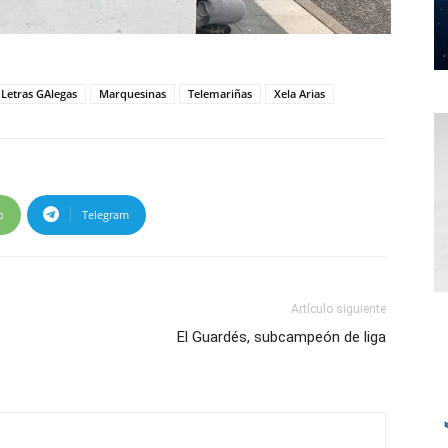
 Letras GAlegas
Marquesinas
Telemariñas
Xela Arias
p
Telegram
Artículo siguiente
El Guardés, subcampeón de liga