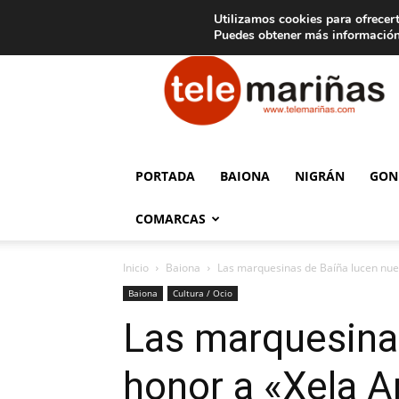
C
15
Aviso legal
Tarifas de publicidad
Oia
Utilizamos cookies para ofrecert
Puedes obtener más información
Telemariñas
PORTADA
BAIONA
NIGRÁN
GON
COMARCAS
Inicio
Baiona
Las marquesinas de Baíña lucen nue
Baiona
Cultura / Ocio
Las marquesina
honor a «Xela A