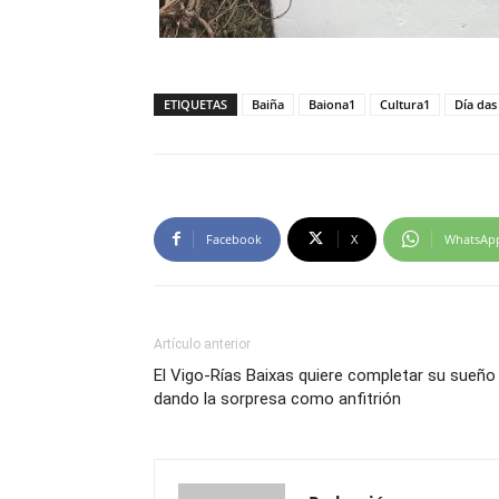
ETIQUETAS
Baiña
Baiona1
Cultura1
Día das
Facebook
X
WhatsAp
Artículo anterior
El Vigo-Rías Baixas quiere completar su sueño
dando la sorpresa como anfitrión