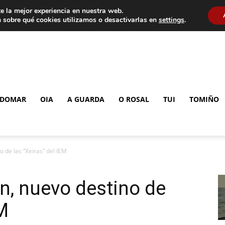
e la mejor experiencia en nuestra web.
 sobre qué cookies utilizamos o desactivarlas en
settings
.
DOMAR
OIA
A GUARDA
O ROSAL
TUI
TOMIÑO
 de las “Xeiras” del IEM
n, nuevo destino de
EM