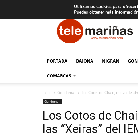
C
15
Aviso legal
Tarifas de publicidad
Oia
Utilizamos cookies para ofrecert
Puedes obtener más información
Telemariñas
PORTADA
BAIONA
NIGRÁN
GON
COMARCAS
Inicio
Gondomar
Los Cotos de Chaín, nuevo destino
Gondomar
Los Cotos de Chaí
las “Xeiras” del I