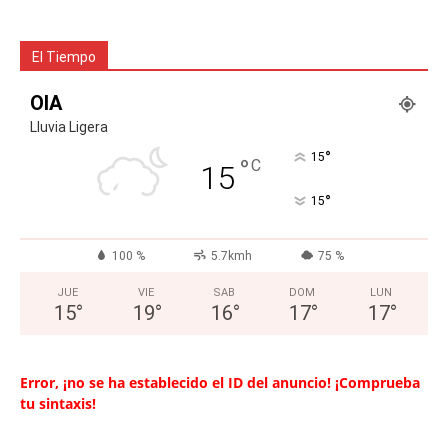
El Tiempo
OIA
Lluvia Ligera
°
15
°
C
15
°
15
100 %
5.7kmh
75 %
JUE
VIE
SAB
DOM
LUN
15
°
19
°
16
°
17
°
17
°
Error, ¡no se ha establecido el ID del anuncio! ¡Comprueba
tu sintaxis!