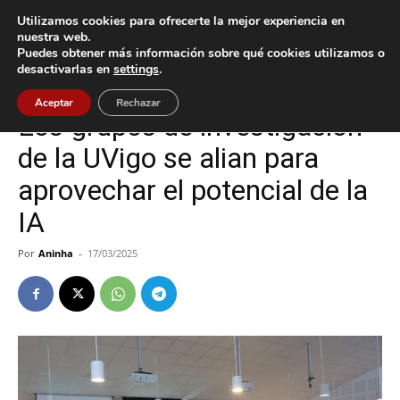
Utilizamos cookies para ofrecerte la mejor experiencia en
nuestra web.
Puedes obtener más información sobre qué cookies utilizamos o
Inicio
Cultura / Ocio
desactivarlas en
settings
.
Cultura / Ocio
Tecnología
Vigo
Aceptar
Rechazar
Los grupos de investigación
de la UVigo se alian para
aprovechar el potencial de la
IA
Por
Aninha
-
17/03/2025