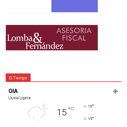
El Tiempo
OIA
Lluvia Ligera
°
15
°
C
15
°
15