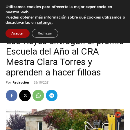
Utilizamos cookies para ofrecerte la mejor experiencia en
nuestra web.
Puedes obtener más información sobre qué cookies utilizamos o
Inicio
Cultura / Ocio
desactivarlas en
settings
.
Cultura / Ocio
Tui
Aceptar
Rechazar
Los Reyes entregan el premio
Escuela del Año al CRA
Mestra Clara Torres y
aprenden a hacer filloas
Por
Redacción
-
28/10/2021