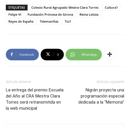
ETIQUETAS
Colexio Rural Agrupado Mestra Clara Torres
Cultura1
Felipe VI
Fundación Princesa de Girona
Reina Letizia
Reyes de España
Telemariñas
Tui1
Facebook
X
WhatsApp
Artículo anterior
Artículo siguiente
La entrega del premio Escuela
Nigrán proyecta una
del Año al CRA Mestra Clara
programación especial
Torres será retransmitida en
dedicada a la “Memoria”
la web municipal