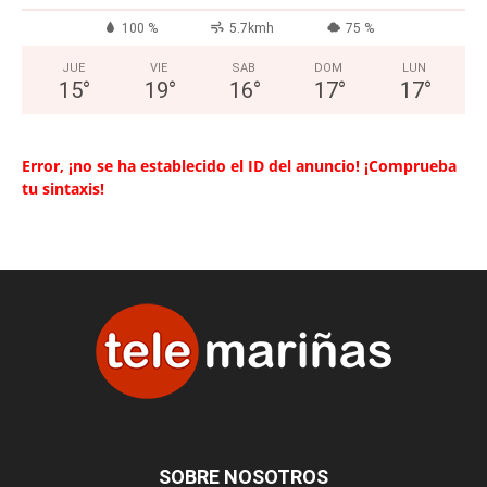
100 %
5.7kmh
75 %
JUE
VIE
SAB
DOM
LUN
15
°
19
°
16
°
17
°
17
°
Error, ¡no se ha establecido el ID del anuncio! ¡Comprueba
tu sintaxis!
SOBRE NOSOTROS