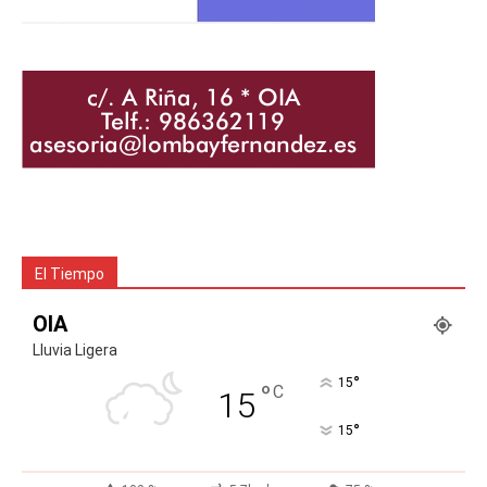
El Tiempo
OIA
Lluvia Ligera
°
15
°
C
15
°
15