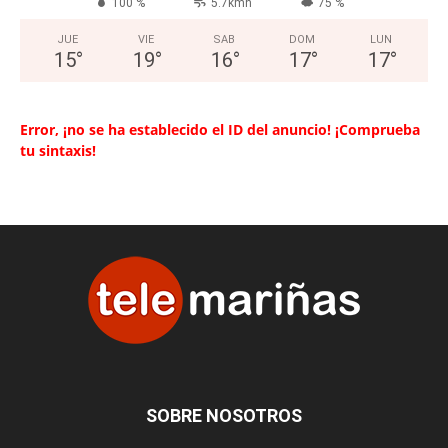
100 %
5.7kmh
75 %
JUE
VIE
SAB
DOM
LUN
15
°
19
°
16
°
17
°
17
°
Error, ¡no se ha establecido el ID del anuncio! ¡Comprueba
tu sintaxis!
SOBRE NOSOTROS