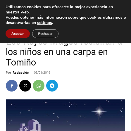
Utilizamos cookies para ofrecerte la mejor experiencia en
nuestra web.
Puedes obtener más información sobre qué cookies utilizamos o
Inicio
Cultura / Ocio
desactivarlas en
settings
.
Cultura / Ocio
Tomiño
Aceptar
Rechazar
Los Reyes Magos recibirán a
los niños en una carpa en
Tomiño
Por
Redacción
-
05/01/2016