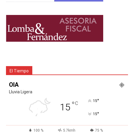
El Tiempo
OIA
Lluvia Ligera
°
15
°
C
15
°
15
100 %
5.7kmh
75 %