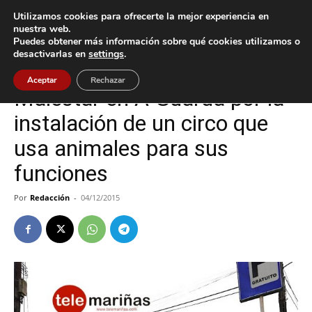
Utilizamos cookies para ofrecerte la mejor experiencia en
nuestra web.
Puedes obtener más información sobre qué cookies utilizamos o
Inicio
A Guarda
desactivarlas en
settings
.
A Guarda
Aceptar
Rechazar
Malestar en A Guarda por la
instalación de un circo que
usa animales para sus
funciones
Por
Redacción
-
04/12/2015