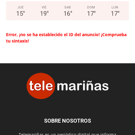
JUE
VIE
SAB
DOM
LUN
15
°
19
°
16
°
17
°
17
°
Error, ¡no se ha establecido el ID del anuncio! ¡Comprueba
tu sintaxis!
SOBRE NOSOTROS
Telemariñas es un periódico digital que informa