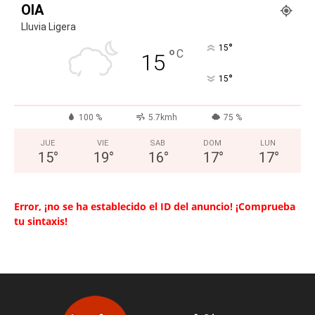
OIA
Lluvia Ligera
°
15
°
C
15
°
15
100 %
5.7kmh
75 %
JUE
VIE
SAB
DOM
LUN
15
°
19
°
16
°
17
°
17
°
Error, ¡no se ha establecido el ID del anuncio! ¡Comprueba
tu sintaxis!