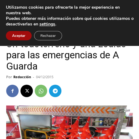
Utilizamos cookies para ofrecerte la mejor experiencia en
nuestra web.
Puedes obtener más información sobre qué cookies utilizamos o
Inicio
Baiona
desactivarlas en
settings
.
Baiona
Aceptar
Rechazar
Un todoterreno y una zodiac
para las emergencias de A
Guarda
Por
Redacción
-
04/12/2015