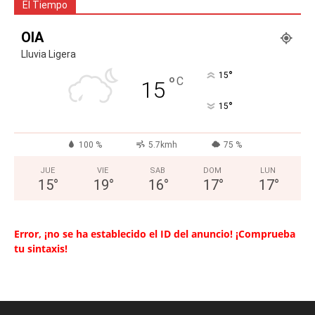
El Tiempo
OIA
Lluvia Ligera
°
15
°
C
15
°
15
100 %
5.7kmh
75 %
JUE
VIE
SAB
DOM
LUN
15
°
19
°
16
°
17
°
17
°
Error, ¡no se ha establecido el ID del anuncio! ¡Comprueba
tu sintaxis!