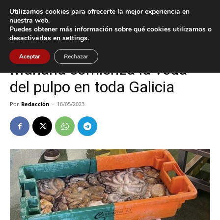
Utilizamos cookies para ofrecerte la mejor experiencia en
nuestra web.
Puedes obtener más información sobre qué cookies utilizamos o
Inicio
Oia
desactivarlas en
settings
.
Oia
Aceptar
Rechazar
Mañana comienza la veda
del pulpo en toda Galicia
Por
Redacción
-
18/05/2023