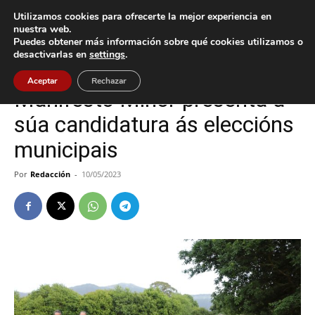
Utilizamos cookies para ofrecerte la mejor experiencia en
nuestra web.
Puedes obtener más información sobre qué cookies utilizamos o
Inicio
Gondomar
desactivarlas en
settings
.
Gondomar
Política
Aceptar
Rechazar
Manifesto Miñor presenta a
súa candidatura ás eleccións
municipais
Por
Redacción
-
10/05/2023