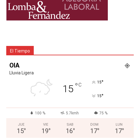
El Tiempo
OIA
Lluvia Ligera
°
15
°
C
15
°
15
100 %
5.7kmh
75 %
JUE
VIE
SAB
DOM
LUN
15
°
19
°
16
°
17
°
17
°