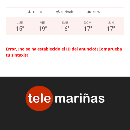
100 %
5.7kmh
75 %
JUE
VIE
SAB
DOM
LUN
15
°
19
°
16
°
17
°
17
°
Error, ¡no se ha establecido el ID del anuncio! ¡Comprueba
tu sintaxis!