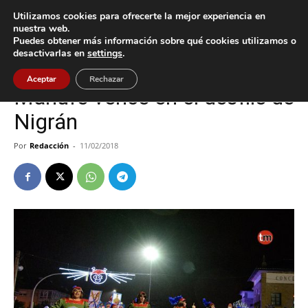
Utilizamos cookies para ofrecerte la mejor experiencia en
nuestra web.
Puedes obtener más información sobre qué cookies utilizamos o
Inicio
Cultura / Ocio
desactivarlas en
settings
.
Cultura / Ocio
Nigrán
Aceptar
Rechazar
Mañufe vence en el desfile de
Nigrán
Por
Redacción
-
11/02/2018