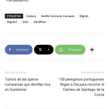
“Fantaxeando”.
ETIQUETAS
Cultura
desfile Concurso Carnaval
Nigrán
Nigrán1
Ocio
Val Miñor
Facebook
X
WhatsApp
Artículo anterior
Artículo siguiente
Turnos de las quince
150 peregrinos portugueses
comparsas que desfilan hoy
llegan a Oia para recorrer el
en Gondomar
Camino de Santiago de la
Costa