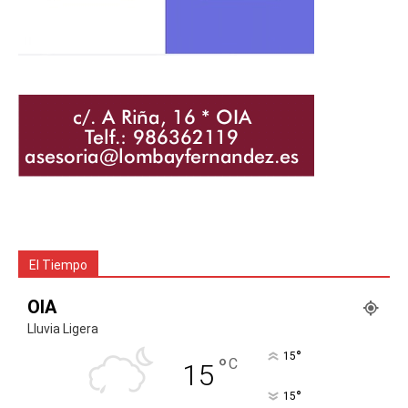
El Tiempo
OIA
Lluvia Ligera
°
15
°
C
15
°
15