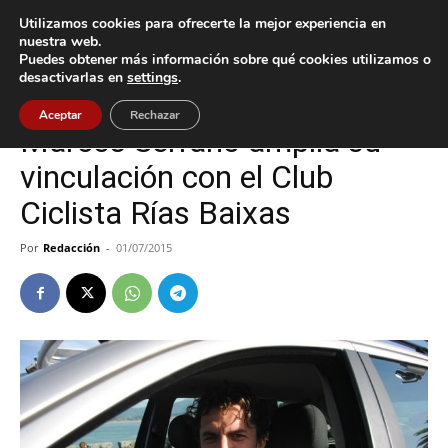
Utilizamos cookies para ofrecerte la mejor experiencia en
nuestra web.
Puedes obtener más información sobre qué cookies utilizamos o
Inicio
Nigrán
desactivarlas en
settings
.
Nigrán
Aceptar
Rechazar
Marcos Serrano amplía su
vinculación con el Club
Ciclista Rías Baixas
Por
Redacción
-
01/07/2015