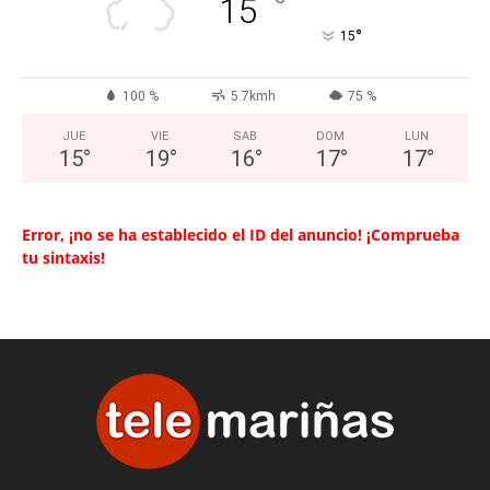
°
15
°
15
100 %
5.7kmh
75 %
JUE
VIE
SAB
DOM
LUN
15
°
19
°
16
°
17
°
17
°
Error, ¡no se ha establecido el ID del anuncio! ¡Comprueba
tu sintaxis!