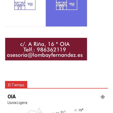
El Tiempo
OIA
Lluvia Ligera
°
15
C