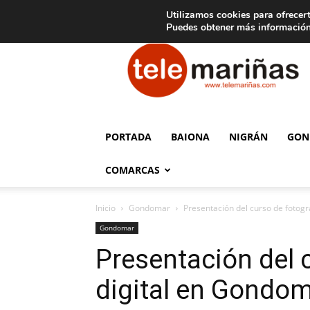
C
15
Aviso legal
Tarifas de publicidad
Oia
Utilizamos cookies para ofrecert
Puedes obtener más información
Telemariñas
PORTADA
BAIONA
NIGRÁN
GON
COMARCAS
Inicio
Gondomar
Presentación del curso de fotogr
Gondomar
Presentación del 
digital en Gondo