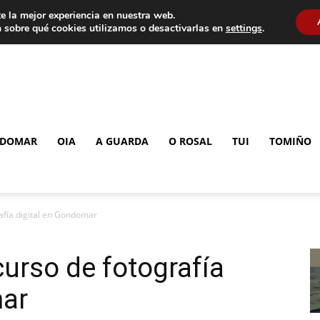
e la mejor experiencia en nuestra web.
 sobre qué cookies utilizamos o desactivarlas en
settings
.
DOMAR
OIA
A GUARDA
O ROSAL
TUI
TOMIÑO
afía digital en Gondomar
curso de fotografía
mar