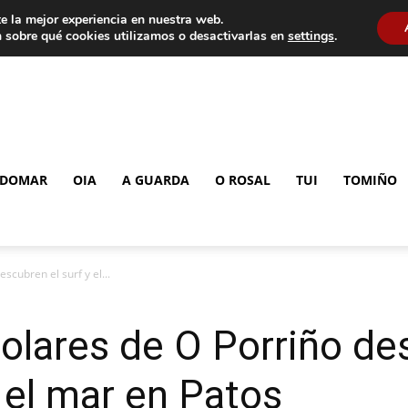
e la mejor experiencia en nuestra web.
 sobre qué cookies utilizamos o desactivarlas en
settings
.
DOMAR
OIA
A GUARDA
O ROSAL
TUI
TOMIÑO
cubren el surf y el...
lares de O Porriño des
 el mar en Patos