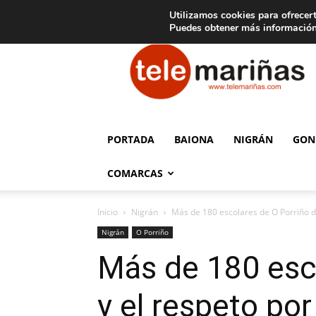
C
15
Aviso legal
Tarifas de publicidad
Oia
Utilizamos cookies para ofrecert
Puedes obtener más información
Telemariñas
PORTADA
BAIONA
NIGRÁN
GON
COMARCAS
Inicio
Nigrán
Más de 180 escolares de O Porriño des
Nigrán
O Porriño
Más de 180 esco
y el respeto por