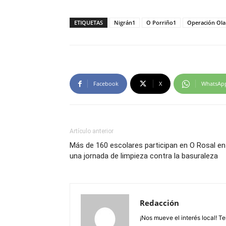
ETIQUETAS
Nigrán1
O Porriño1
Operación Ola
Facebook
X
WhatsAp
Artículo anterior
Más de 160 escolares participan en O Rosal en
una jornada de limpieza contra la basuraleza
Redacción
¡Nos mueve el interés local! T