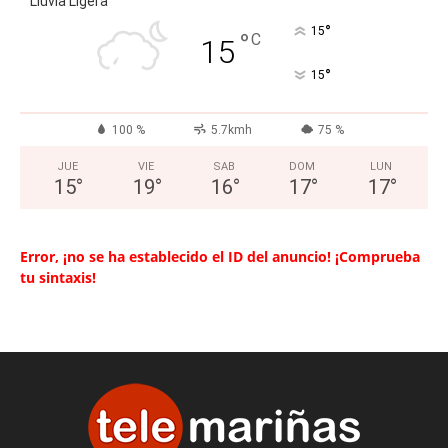
Lluvia Ligera
°
15
°
C
15
°
15
100 %
5.7kmh
75 %
JUE
VIE
SAB
DOM
LUN
15
°
19
°
16
°
17
°
17
°
Error, ¡no se ha establecido el ID del anuncio! ¡Comprueba
tu sintaxis!