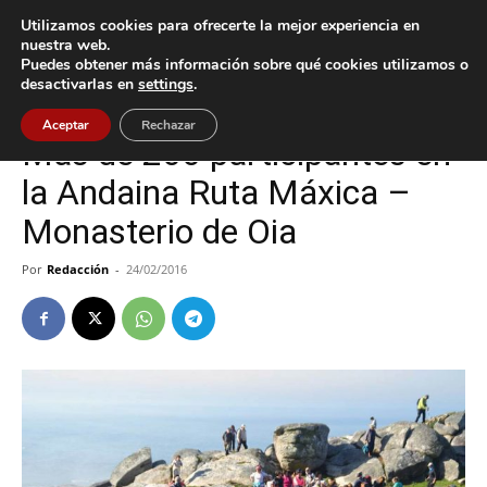
Utilizamos cookies para ofrecerte la mejor experiencia en
nuestra web.
Puedes obtener más información sobre qué cookies utilizamos o
Inicio
Cultura / Ocio
desactivarlas en
settings
.
Cultura / Ocio
Oia
Aceptar
Rechazar
Más de 200 participantes en
la Andaina Ruta Máxica –
Monasterio de Oia
Por
Redacción
-
24/02/2016