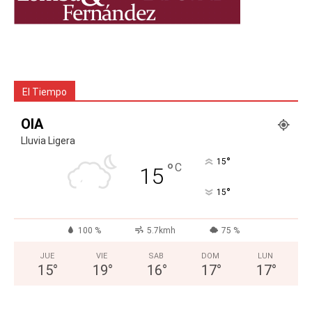
El Tiempo
OIA
Lluvia Ligera
°
15
°
C
15
°
15
100 %
5.7kmh
75 %
JUE
VIE
SAB
DOM
LUN
15
°
19
°
16
°
17
°
17
°