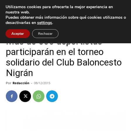
Utilizamos cookies para ofrecerte la mejor experiencia en
nuestra web.
Puedes obtener más información sobre qué cookies utilizamos o
Inicio
Nigrán
desactivarlas en
settings
.
Nigrán
Aceptar
Rechazar
Más de 500 deportistas
participarán en el torneo
solidario del Club Baloncesto
Nigrán
Por
Redacción
-
08/12/2015