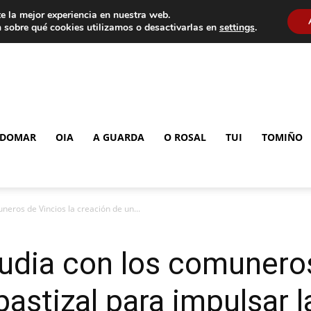
e la mejor experiencia en nuestra web.
 sobre qué cookies utilizamos o desactivarlas en
settings
.
DOMAR
OIA
A GUARDA
O ROSAL
TUI
TOMIÑO
neros de Vincios la creación de un...
udia con los comuneros
pastizal para impulsar 