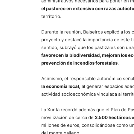
administrativos necesarios para poner en ma
el pastoreo en extensivo con razas autóct
territorio.
Durante la reunión, Balseiros explicó a los 
proyecto y destacó la importancia de este t
sentido, subrayó que los pastizales son una 
favorecen la biodiversidad, mejoran los ec
prevención de incendios forestales
.
Asimismo, el responsable autonómico señaló
la economía local,
al generar espacios adec
actividad socioeconómica vinculada al territ
La Xunta recordó además que el Plan de Pas
movilización de cerca de
2.500 hectáreas e
millones de euros, consolidándose como una
del monte gallego.