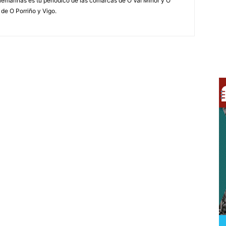
elemariñas es tu periódico de las comarcas de O Val Miñor y O
 de O Porriño y Vigo.