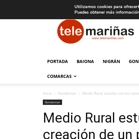
C
15
Aviso legal
Tarifas de publicidad
Oia
Utilizamos cookies para ofrecert
Puedes obtener más información
Telemariñas
PORTADA
BAIONA
NIGRÁN
GON
COMARCAS
Inicio
Gondomar
Medio Rural estudia con los comu
Gondomar
Medio Rural est
creación de un 