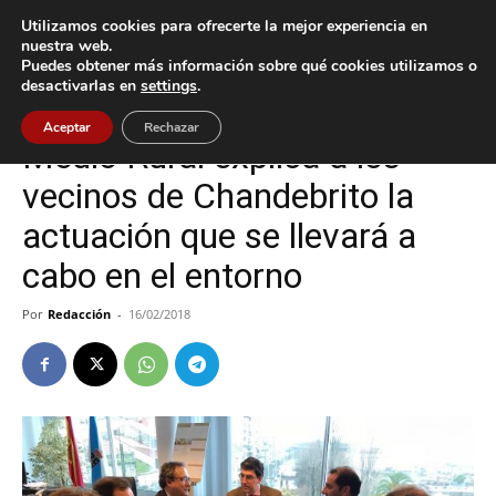
Utilizamos cookies para ofrecerte la mejor experiencia en
nuestra web.
Puedes obtener más información sobre qué cookies utilizamos o
Inicio
Nigrán
desactivarlas en
settings
.
Nigrán
Política
Aceptar
Rechazar
Medio Rural explica a los
vecinos de Chandebrito la
actuación que se llevará a
cabo en el entorno
Por
Redacción
-
16/02/2018