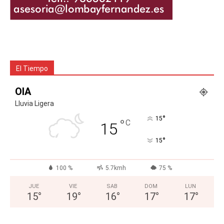
El Tiempo
OIA
Lluvia Ligera
°
15
°
C
15
°
15
100 %
5.7kmh
75 %
JUE
VIE
SAB
DOM
LUN
15
°
19
°
16
°
17
°
17
°