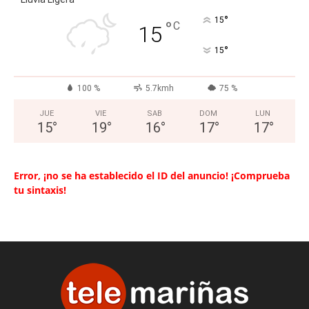
°
15
°
C
15
°
15
100 %
5.7kmh
75 %
JUE
VIE
SAB
DOM
LUN
15
°
19
°
16
°
17
°
17
°
Error, ¡no se ha establecido el ID del anuncio! ¡Comprueba
tu sintaxis!