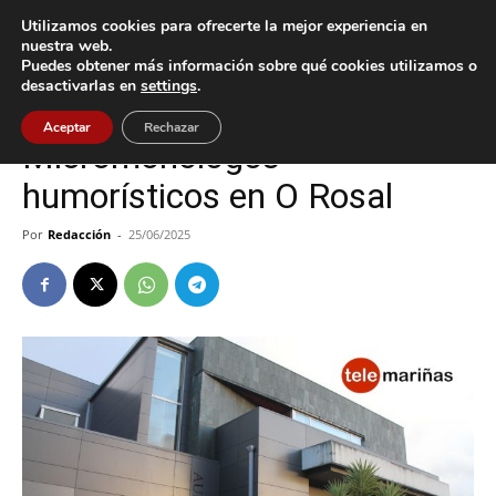
Utilizamos cookies para ofrecerte la mejor experiencia en
nuestra web.
Puedes obtener más información sobre qué cookies utilizamos o
Inicio
Cultura / Ocio
desactivarlas en
settings
.
Cultura / Ocio
O Rosal
Aceptar
Rechazar
Micromonólogos
humorísticos en O Rosal
Por
Redacción
-
25/06/2025