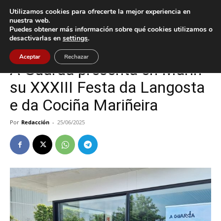
Utilizamos cookies para ofrecerte la mejor experiencia en
nuestra web.
Puedes obtener más información sobre qué cookies utilizamos o
Inicio
A Guarda
desactivarlas en
settings
.
A Guarda
Aceptar
Rechazar
A Guarda presenta en Marín
su XXXIII Festa da Langosta
e da Cociña Mariñeira
Por
Redacción
-
25/06/2025