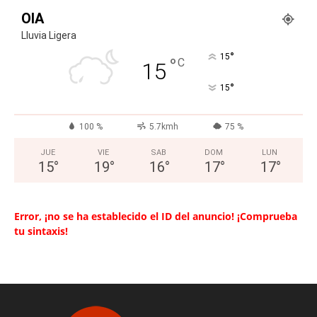
OIA
Lluvia Ligera
°
15
°
C
15
°
15
100 %
5.7kmh
75 %
JUE
VIE
SAB
DOM
LUN
15
°
19
°
16
°
17
°
17
°
Error, ¡no se ha establecido el ID del anuncio! ¡Comprueba
tu sintaxis!