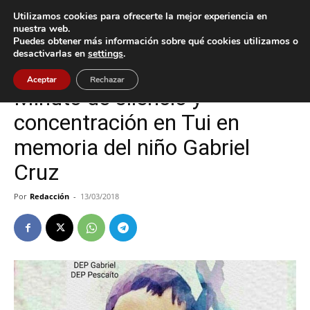
Utilizamos cookies para ofrecerte la mejor experiencia en
nuestra web.
Puedes obtener más información sobre qué cookies utilizamos o
Inicio
Sucesos
desactivarlas en
settings
.
Sucesos
Tui
Aceptar
Rechazar
Minuto de silencio y
concentración en Tui en
memoria del niño Gabriel
Cruz
Por
Redacción
-
13/03/2018