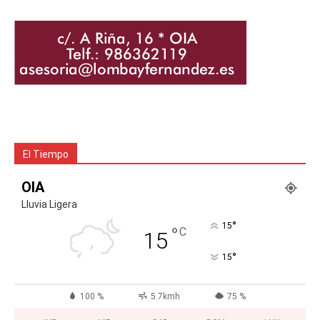
El Tiempo
OIA
Lluvia Ligera
°
15
°
C
15
°
15
100 %
5.7kmh
75 %