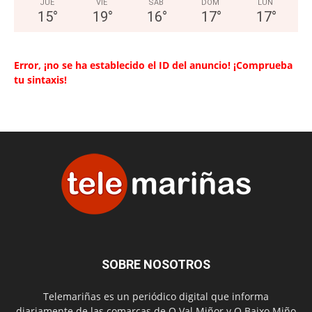
JUE
VIE
SAB
DOM
LUN
15
°
19
°
16
°
17
°
17
°
Error, ¡no se ha establecido el ID del anuncio! ¡Comprueba
tu sintaxis!
SOBRE NOSOTROS
Telemariñas es un periódico digital que informa
diariamente de las comarcas de O Val Miñor y O Baixo Miño