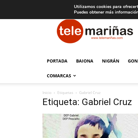
C
15
Aviso legal
Tarifas de publicidad
Oia
Utilizamos cookies para ofrecert
Puedes obtener más información
Telemariñas
PORTADA
BAIONA
NIGRÁN
GON
COMARCAS
Inicio
Etiquetas
Gabriel Cruz
Etiqueta: Gabriel Cruz