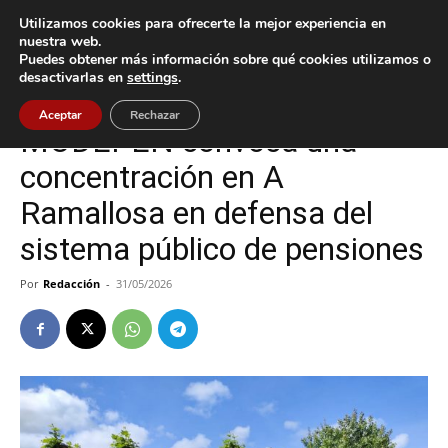
Utilizamos cookies para ofrecerte la mejor experiencia en
nuestra web.
Puedes obtener más información sobre qué cookies utilizamos o
Inicio
Nigrán
desactivarlas en
settings
.
Nigrán
Aceptar
Rechazar
MODEPEN convoca una
concentración en A
Ramallosa en defensa del
sistema público de pensiones
Por
Redacción
-
31/05/2026