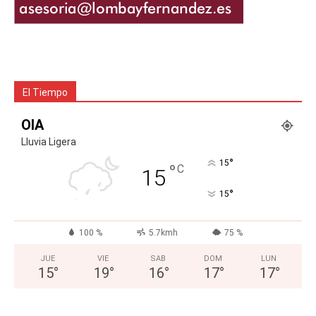
El Tiempo
OIA
Lluvia Ligera
°
15
°
C
15
°
15
100 %
5.7kmh
75 %
JUE
VIE
SAB
DOM
LUN
15
°
19
°
16
°
17
°
17
°