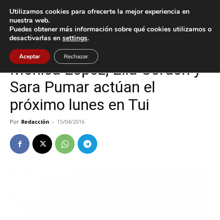
Utilizamos cookies para ofrecerte la mejor experiencia en
nuestra web.
Puedes obtener más información sobre qué cookies utilizamos o
Inicio
Cultura / Ocio
desactivarlas en
settings
.
Cultura / Ocio
Tui
Aceptar
Rechazar
Mónica López, Ella Cordon y
Sara Pumar actúan el
próximo lunes en Tui
Por
Redacción
-
15/04/2016