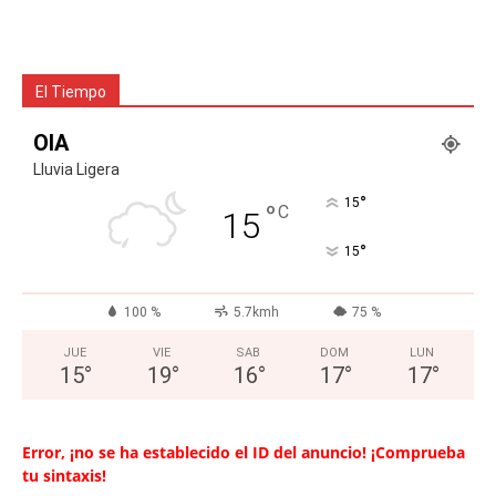
El Tiempo
OIA
Lluvia Ligera
°
15
°
C
15
°
15
100 %
5.7kmh
75 %
JUE
VIE
SAB
DOM
LUN
15
°
19
°
16
°
17
°
17
°
Error, ¡no se ha establecido el ID del anuncio! ¡Comprueba
tu sintaxis!