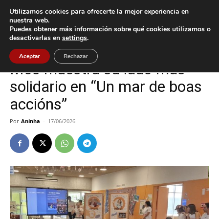
Utilizamos cookies para ofrecerte la mejor experiencia en
nuestra web.
Puedes obtener más información sobre qué cookies utilizamos o
Inicio
Cultura / Ocio
desactivarlas en
settings
.
Cultura / Ocio
Mos
Aceptar
Rechazar
Mos muestra su lado más
solidario en “Un mar de boas
accións”
Por
Aninha
-
17/06/2026