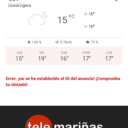
Lluvia Ligera
°
15
°
C
15
°
15
100 %
5.7kmh
75 %
JUE
VIE
SAB
DOM
LUN
15
°
19
°
16
°
17
°
17
°
Error, ¡no se ha establecido el ID del anuncio! ¡Comprueba
tu sintaxis!