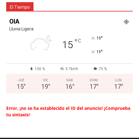
El Tiempo
OIA
Lluvia Ligera
°
15
°
C
15
°
15
100 %
5.7kmh
75 %
JUE
VIE
SAB
DOM
LUN
15
°
19
°
16
°
17
°
17
°
Error, ¡no se ha establecido el ID del anuncio! ¡Comprueba
tu sintaxis!