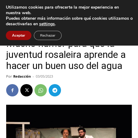
Utilizamos cookies para ofrecerte la mejor experiencia en
nuestra web.
Puedes obtener más información sobre qué cookies utilizamos o
Inicio
Cultura / Ocio
desactivarlas en
settings
.
Cultura / Ocio
O Rosal
Aceptar
Rechazar
Mucho humor para que la
juventud rosaleira aprende a
hacer un buen uso del agua
Por
Redacción
-
03/05/2023