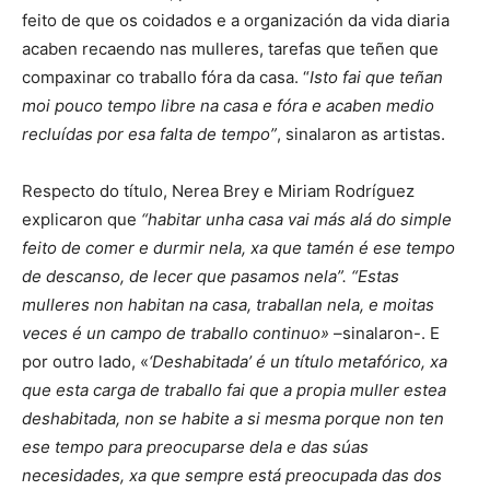
feito de que os coidados e a organización da vida diaria
acaben recaendo nas mulleres, tarefas que teñen que
compaxinar co traballo fóra da casa. “
Isto fai que teñan
moi pouco tempo libre na casa e fóra e acaben medio
recluídas por esa falta de tempo”
, sinalaron as artistas.
Respecto do título, Nerea Brey e Miriam Rodríguez
explicaron que
“habitar unha casa vai más alá do simple
feito de comer e durmir nela, xa que tamén é ese tempo
de descanso, de lecer que pasamos nela”. “Estas
mulleres non habitan na casa, traballan nela, e moitas
veces é un campo de traballo continuo»
–sinalaron-. E
por outro lado, «
‘Deshabitada’ é un título metafórico, xa
que esta carga de traballo fai que a propia muller estea
deshabitada, non se habite a si mesma porque non ten
ese tempo para preocuparse dela e das súas
necesidades, xa que sempre está preocupada das dos