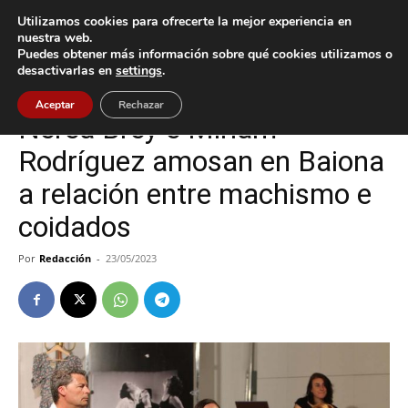
Utilizamos cookies para ofrecerte la mejor experiencia en
nuestra web.
Puedes obtener más información sobre qué cookies utilizamos o
Inicio
Baiona
desactivarlas en
settings
.
Baiona
Cultura / Ocio
Aceptar
Rechazar
Nerea Brey e Miriam
Rodríguez amosan en Baiona
a relación entre machismo e
coidados
Por
Redacción
-
23/05/2023