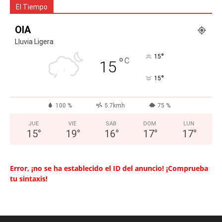
El Tiempo
OIA
Lluvia Ligera
°
15
°
C
15
°
15
100 %
5.7kmh
75 %
JUE
VIE
SAB
DOM
LUN
15
°
19
°
16
°
17
°
17
°
Error, ¡no se ha establecido el ID del anuncio! ¡Comprueba
tu sintaxis!