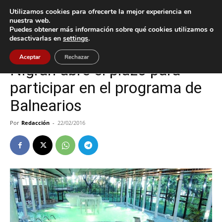
Utilizamos cookies para ofrecerte la mejor experiencia en
nuestra web.
Puedes obtener más información sobre qué cookies utilizamos o
Inicio
Cultura / Ocio
desactivarlas en
settings
.
Cultura / Ocio
Nigrán
Aceptar
Rechazar
Nigrán abre el plazo para
participar en el programa de
Balnearios
Por
Redacción
-
22/02/2016