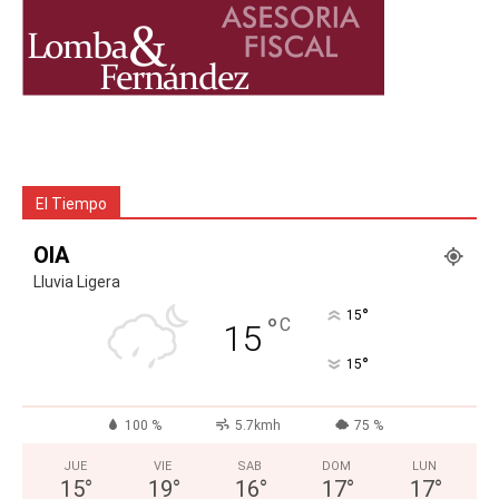
El Tiempo
OIA
Lluvia Ligera
°
15
°
C
15
°
15
100 %
5.7kmh
75 %
JUE
VIE
SAB
DOM
LUN
15
°
19
°
16
°
17
°
17
°