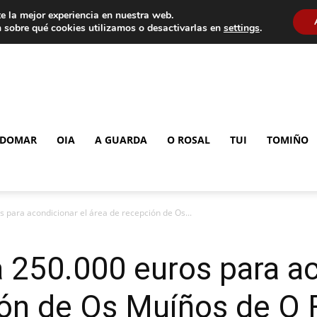
e la mejor experiencia en nuestra web.
 sobre qué cookies utilizamos o desactivarlas en
settings
.
DOMAR
OIA
A GUARDA
O ROSAL
TUI
TOMIÑO
 para acondicionar el área de recepción de Os...
 250.000 euros para ac
ón de Os Muíños de O 