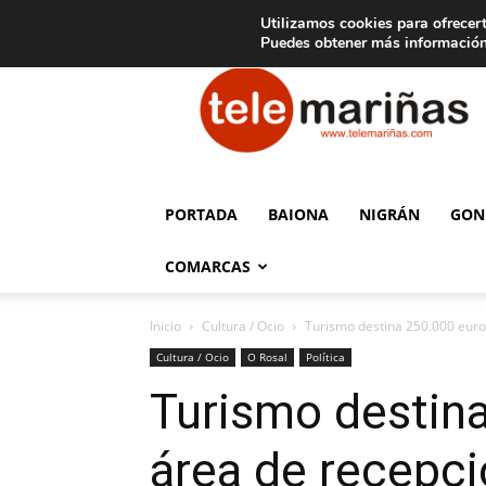
C
15
Aviso legal
Tarifas de publicidad
Oia
Utilizamos cookies para ofrecert
Puedes obtener más información
Telemariñas
PORTADA
BAIONA
NIGRÁN
GON
COMARCAS
Inicio
Cultura / Ocio
Turismo destina 250.000 euros
Cultura / Ocio
O Rosal
Política
Turismo destina
área de recepci