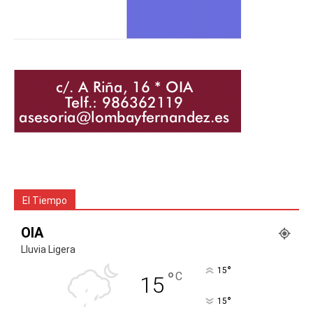
El Tiempo
OIA
Lluvia Ligera
°
15
°
C
15
°
15