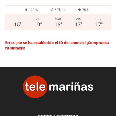
100 %
5.7kmh
75 %
JUE
VIE
SAB
DOM
LUN
15
°
19
°
16
°
17
°
17
°
Error, ¡no se ha establecido el ID del anuncio! ¡Comprueba
tu sintaxis!