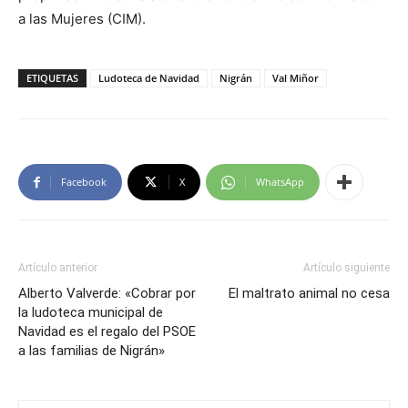
a las Mujeres (CIM).
ETIQUETAS
Ludoteca de Navidad
Nigrán
Val Miñor
Facebook
X
WhatsApp
Artículo anterior
Artículo siguiente
Alberto Valverde: «Cobrar por
El maltrato animal no cesa
la ludoteca municipal de
Navidad es el regalo del PSOE
a las familias de Nigrán»