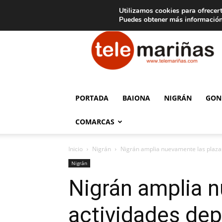
C
15
Aviso legal
Tarifas de publicidad
Oia
Utilizamos cookies para ofrecert
Puedes obtener más información
Telemariñas
PORTADA
BAIONA
NIGRÁN
GON
COMARCAS
Inicio
Nigrán
Nigrán amplia nuevamente las plazas
Nigrán
Nigrán amplia n
actividades dep