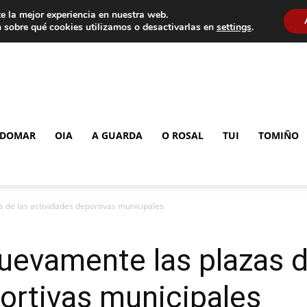
e la mejor experiencia en nuestra web.
 sobre qué cookies utilizamos o desactivarlas en
settings
.
DOMAR
OIA
A GUARDA
O ROSAL
TUI
TOMIÑO
 de las actividades deportivas municipales
uevamente las plazas d
ortivas municipales