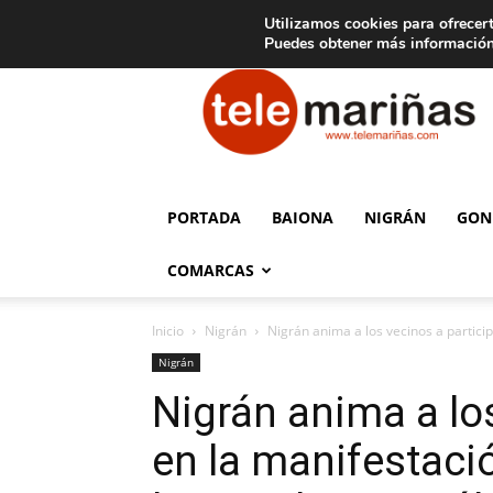
C
15
Aviso legal
Tarifas de publicidad
Oia
Utilizamos cookies para ofrecert
Puedes obtener más información
Telemariñas
PORTADA
BAIONA
NIGRÁN
GON
COMARCAS
Inicio
Nigrán
Nigrán anima a los vecinos a particip
Nigrán
Nigrán anima a los
en la manifestaci