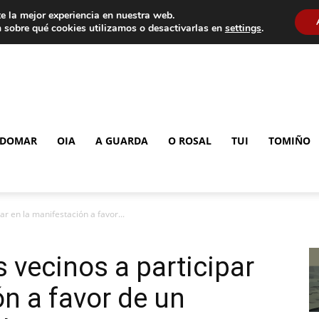
e la mejor experiencia en nuestra web.
 sobre qué cookies utilizamos o desactivarlas en
settings
.
DOMAR
OIA
A GUARDA
O ROSAL
TUI
TOMIÑO
ar en la manifestación a favor...
 vecinos a participar
ón a favor de un