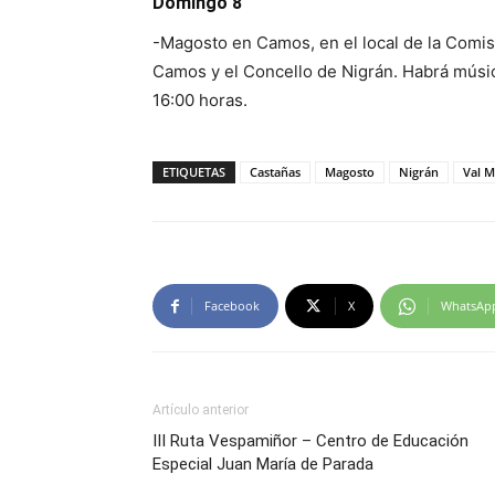
Domingo 8
-Magosto en Camos, en el local de la Comi
Camos y el Concello de Nigrán. Habrá músic
16:00 horas.
ETIQUETAS
Castañas
Magosto
Nigrán
Val M
Facebook
X
WhatsAp
Artículo anterior
III Ruta Vespamiñor – Centro de Educación
Especial Juan María de Parada