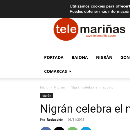
C
15
Aviso legal
Tarifas de publicidad
Oia
Utilizamos cookies para ofrecert
Puedes obtener más información
Telemariñas
PORTADA
BAIONA
NIGRÁN
GON
COMARCAS
Inicio
Nigrán
Nigrán celebra el magosto
Nigrán
Nigrán celebra el
Por
Redacción
-
06/11/2015