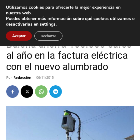
Utilizamos cookies para ofrecerte la mejor experiencia en
nuestra web.
Puedes obtener más información sobre qué cookies utilizamos o
Inicio
Baiona
desactivarlas en
settings
.
Baiona
Aceptar
Rechazar
Baiona ahorra 100.000 euros
al año en la factura eléctrica
con el nuevo alumbrado
Por
Redacción
-
06/11/2015