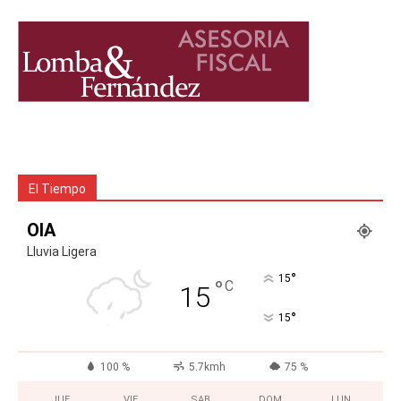
El Tiempo
OIA
Lluvia Ligera
°
15
°
C
15
°
15
100 %
5.7kmh
75 %
JUE
VIE
SAB
DOM
LUN