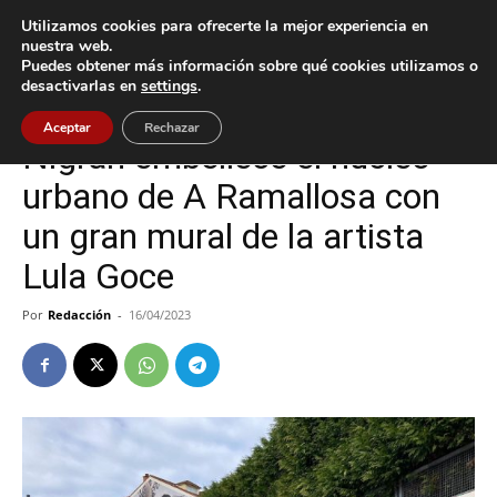
Utilizamos cookies para ofrecerte la mejor experiencia en
nuestra web.
Puedes obtener más información sobre qué cookies utilizamos o
Inicio
Cultura / Ocio
desactivarlas en
settings
.
Cultura / Ocio
Nigrán
Aceptar
Rechazar
Nigrán embellece el núcleo
urbano de A Ramallosa con
un gran mural de la artista
Lula Goce
Por
Redacción
-
16/04/2023