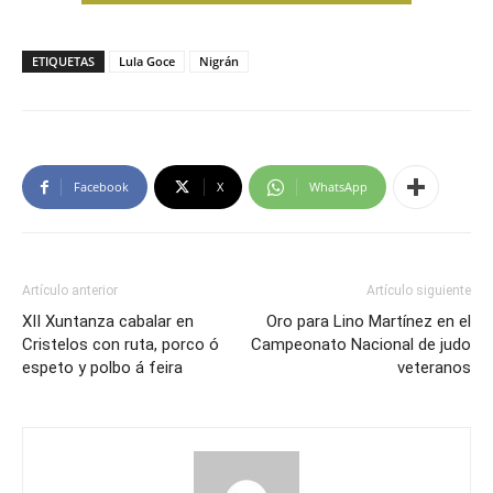
ETIQUETAS
Lula Goce
Nigrán
Facebook
X
WhatsApp
Artículo anterior
Artículo siguiente
XII Xuntanza cabalar en
Oro para Lino Martínez en el
Cristelos con ruta, porco ó
Campeonato Nacional de judo
espeto y polbo á feira
veteranos