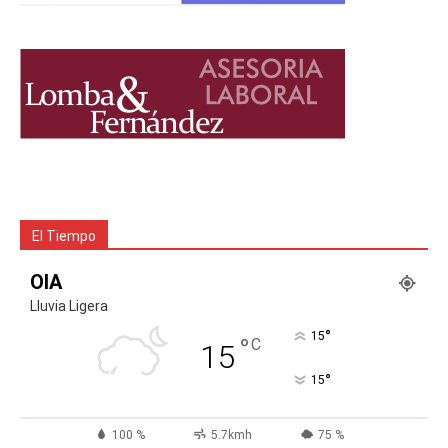
El Tiempo
OIA
Lluvia Ligera
°
15
°
C
15
°
15
100 %
5.7kmh
75 %