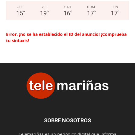
JUE
VIE
SAB
DOM
LUN
15
°
19
°
16
°
17
°
17
°
Error, ¡no se ha establecido el ID del anuncio! ¡Comprueba
tu sintaxis!
SOBRE NOSOTROS
Telemariñas es un periódico digital que informa