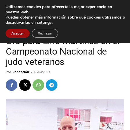
Utilizamos cookies para ofrecerte la mejor experiencia en
nuestra web.
Puedes obtener más información sobre qué cookies utilizamos o
Inicio
Deportes
desactivarlas en
settings
.
Deportes
Tui
Aceptar
Rechazar
Oro para Lino Martínez en el
Campeonato Nacional de
judo veteranos
Por
Redacción
-
16/04/2023