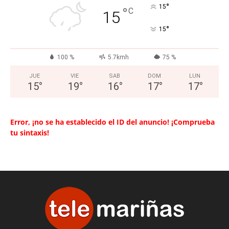
°
15
°
C
15
°
15
100 %
5.7kmh
75 %
JUE
VIE
SAB
DOM
LUN
15
°
19
°
16
°
17
°
17
°
Error, ¡no se ha establecido el ID del anuncio! ¡Comprueba
tu sintaxis!