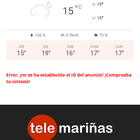
°
15
°
C
15
°
15
100 %
5.7kmh
75 %
JUE
VIE
SAB
DOM
LUN
15
°
19
°
16
°
17
°
17
°
Error, ¡no se ha establecido el ID del anuncio! ¡Comprueba
tu sintaxis!