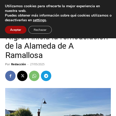
Utilizamos cookies para ofrecerte la mejor experiencia en
nuestra web.
Puedes obtener más información sobre qué cookies utilizamos o
Inicio
Cultura / Ocio
desactivarlas en
settings
.
Cultura / Ocio
Nigrán
Aceptar
Rechazar
Nigrán inicia la remodelación
de la Alameda de A
Ramallosa
Por
Redacción
-
27/05/2025