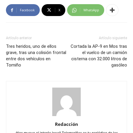
Facebook
X
WhatsApp
Artículo anterior
Artículo siguiente
Tres heridos, uno de ellos
Cortada la AP-9 en Mos tras
grave, tras una colisión frontal
el vuelco de un camión
entre dos vehículos en
cisterna con 32.000 litros de
Tomiño
gasóleo
Redacción
¡Nos mueve el interés local! Telemariñas es tu periódico de las