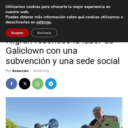
Utilizamos cookies para ofrecerte la mejor experiencia en
nuestra web.
Puedes obtener más información sobre qué cookies utilizamos o
Inicio
Nigrán
desactivarlas en
settings
.
Nigrán
Aceptar
Rechazar
Nigrán reconoce la labor de
Galiclown con una
subvención y una sede social
Por
Redacción
-
06/06/2026