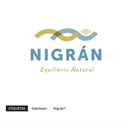
ETIQUETAS
Galiclown
Nigrán1