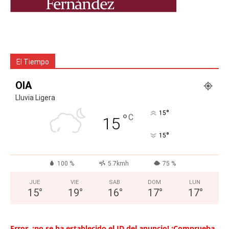
El Tiempo
OIA
Lluvia Ligera
°
15
°
C
15
°
15
100 %
5.7kmh
75 %
JUE
VIE
SAB
DOM
LUN
15
°
19
°
16
°
17
°
17
°
Error, ¡no se ha establecido el ID del anuncio! ¡Comprueba