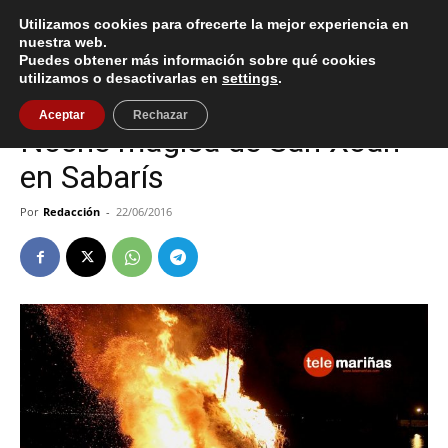
Utilizamos cookies para ofrecerte la mejor experiencia en
nuestra web.
Puedes obtener más información sobre qué cookies
Inicio
Baiona
utilizamos o desactivarlas en
settings
.
Baiona
Cultura / Ocio
Aceptar
Rechazar
Noche mágica de San Xoán
en Sabarís
Por
Redacción
-
22/06/2016