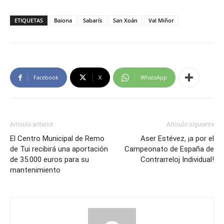
ETIQUETAS
Baiona
Sabarís
San Xoán
Val Miñor
Facebook
X
WhatsApp
Artículo anterior
Artículo siguiente
El Centro Municipal de Remo
Aser Estévez, ¡a por el
de Tui recibirá una aportación
Campeonato de España de
de 35.000 euros para su
Contrarreloj Individual!
mantenimiento