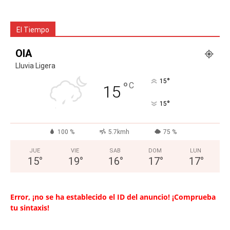
El Tiempo
OIA
Lluvia Ligera
°
15
°
C
15
°
15
100 %
5.7kmh
75 %
JUE
VIE
SAB
DOM
LUN
15
°
19
°
16
°
17
°
17
°
Error, ¡no se ha establecido el ID del anuncio! ¡Comprueba
tu sintaxis!