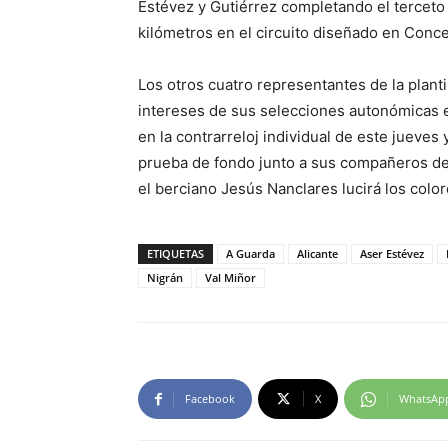
Estévez y Gutiérrez completando el terceto 
kilómetros en el circuito diseñado en Conce
Los otros cuatro representantes de la plant
intereses de sus selecciones autonómicas e
en la contrarreloj individual de este jueves
prueba de fondo junto a sus compañeros de e
el berciano Jesús Nanclares lucirá los color
ETIQUETAS
A Guarda
Alicante
Aser Estévez
Nigrán
Val Miñor
Facebook
X
WhatsAp