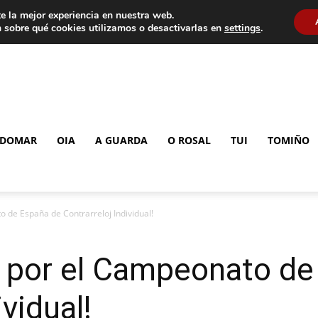
e la mejor experiencia en nuestra web.
 sobre qué cookies utilizamos o desactivarlas en
settings
.
DOMAR
OIA
A GUARDA
O ROSAL
TUI
TOMIÑO
o de España de Contrarreloj Individual!
a por el Campeonato d
ividual!