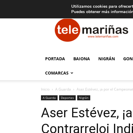
C
15
Aviso legal
Tarifas de publicidad
Oia
Utilizamos cookies para ofrecert
Puedes obtener más información
Telemariñas
PORTADA
BAIONA
NIGRÁN
GON
COMARCAS
Inicio
A Guarda
Aser Estévez, ¡a por el Campeonat
A Guarda
Deportes
Nigrán
Aser Estévez, ¡
Contrarreloj Ind