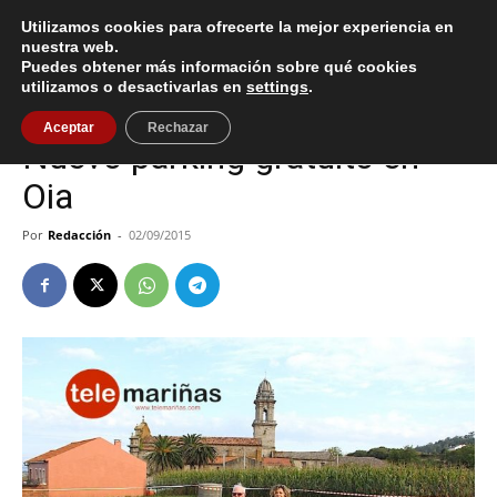
Utilizamos cookies para ofrecerte la mejor experiencia en
nuestra web.
Puedes obtener más información sobre qué cookies
Inicio
Oia
utilizamos o desactivarlas en
settings
.
Oia
Aceptar
Rechazar
Nuevo parking gratuito en
Oia
Por
Redacción
-
02/09/2015