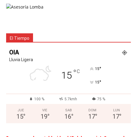
El Tiempo
OIA
Lluvia Ligera
°
15
°
C
15
°
15
100 %
5.7kmh
75 %
JUE
VIE
SAB
DOM
LUN
15
°
19
°
16
°
17
°
17
°