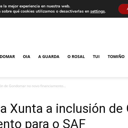
e la mejor experiencia en nuestra web.
 sobre qué cookies utilizamos o desactivarlas en
settings
.
DOMAR
OIA
A GUARDA
O ROSAL
TUI
TOMIÑO
ón de Gondomar no novo financiamento...
a Xunta a inclusión d
ento para o SAF