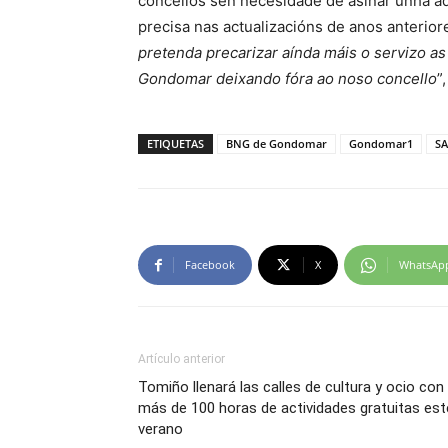
concellos sen necesidade de asinar unha a
precisa nas actualizacións de anos anteriore
pretenda precarizar aínda máis o servizo as
Gondomar deixando fóra ao noso concello
”
ETIQUETAS
BNG de Gondomar
Gondomar1
SA
Facebook
X
WhatsAp
Artículo anterior
Tomiño llenará las calles de cultura y ocio con
más de 100 horas de actividades gratuitas est
verano