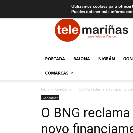
C
15
Aviso legal
Tarifas de publicidad
Oia
Utilizamos cookies para ofrecert
Puedes obtener más información
Telemariñas
PORTADA
BAIONA
NIGRÁN
GON
COMARCAS
Inicio
Gondomar
O BNG reclama a Xunta a inclusi
Gondomar
O BNG reclama 
novo financiam