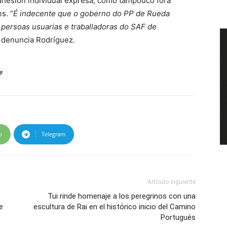
dhesión individual expresa, como tampouco fora
s. “
É indecente que o goberno do PP de Rueda
 persoas usuarias e traballadoras do SAF de
, denuncia Rodríguez.
F
p
Telegram
Artículo siguiente
Tui rinde homenaje a los peregrinos con una
e
escultura de Rai en el histórico inicio del Camino
Portugués