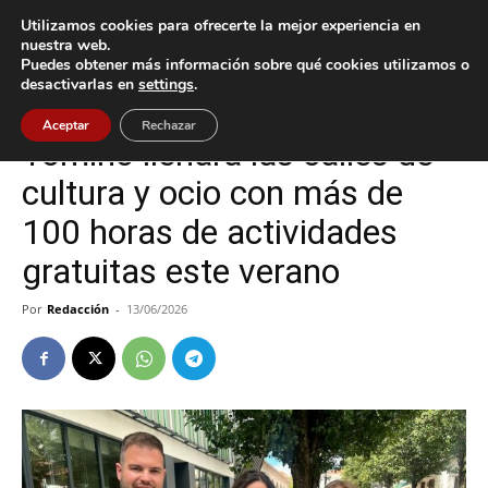
Utilizamos cookies para ofrecerte la mejor experiencia en
nuestra web.
Puedes obtener más información sobre qué cookies utilizamos o
Inicio
Cultura / Ocio
desactivarlas en
settings
.
Cultura / Ocio
Tomiño
Aceptar
Rechazar
Tomiño llenará las calles de
cultura y ocio con más de
100 horas de actividades
gratuitas este verano
Por
Redacción
-
13/06/2026