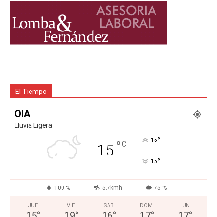
El Tiempo
OIA
Lluvia Ligera
°
15
°
C
15
°
15
100 %
5.7kmh
75 %
JUE
VIE
SAB
DOM
LUN
15
°
19
°
16
°
17
°
17
°